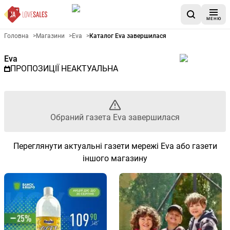
МЕНЮ
Рекламна газета Eva - Обран
Головна
>
Магазини
>
Eva
>
Каталог Eva завершилася
Eva
ПРОПОЗИЦІЇ НЕАКТУАЛЬНА
Обраний газета Eva завершилася
Переглянути актуальні газети мережі Eva або газети
іншого магазину