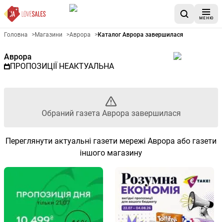
МЕНЮ
Рекламна газета Аврора - Об
Головна
>
Магазини
>
Аврора
>
Каталог Аврора завершилася
Аврора
ПРОПОЗИЦІЇ НЕАКТУАЛЬНА
Обраний газета Аврора завершилася
Переглянути актуальні газети мережі Аврора або газети
іншого магазину