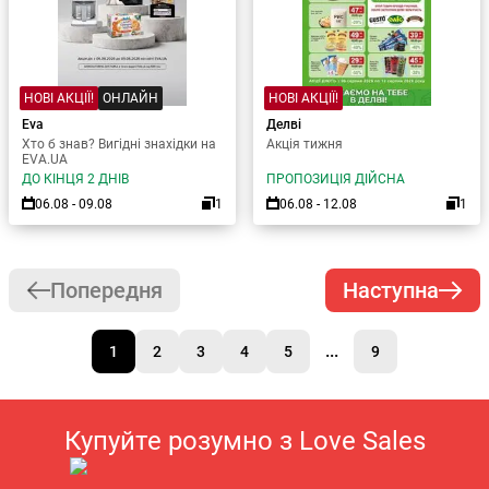
НОВІ АКЦІЇ!
ОНЛАЙН
НОВІ АКЦІЇ!
Eva
Делві
Хто б знав? Вигідні знахідки на
Акція тижня
EVA.UA
ДО КІНЦЯ 2 ДНІВ
ПРОПОЗИЦІЯ ДІЙСНА
06.08 - 09.08
1
06.08 - 12.08
1
Попередня
Наступна
...
1
2
3
4
5
9
Купуйте розумно з Love Sales