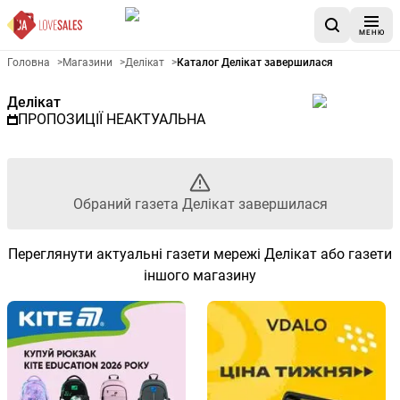
МЕНЮ
Рекламна газета Делікат - О
Головна
>
Магазини
>
Делікат
>
Каталог Делікат завершилася
Делікат
ПРОПОЗИЦІЇ НЕАКТУАЛЬНА
Обраний газета Делікат завершилася
Переглянути актуальні газети мережі Делікат або газети
іншого магазину