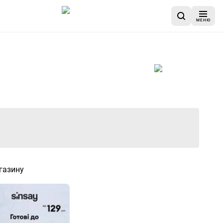
МЕНЮ
я
газину