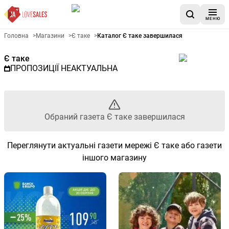
МЕНЮ
Рекламна газета Є таке - Обр
Головна
>
Магазини
>
Є таке
>
Каталог Є таке завершилася
Є таке
ПРОПОЗИЦІЇ НЕАКТУАЛЬНА
Обраний газета Є таке завершилася
Переглянути актуальні газети мережі Є таке або газети
іншого магазину