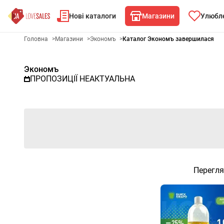
Нові каталоги
Магазини
Улюбле
Рекламна газета Экономъ - 
Головна
>
Магазини
>
Экономъ
>
Каталог Экономъ завершилася
Экономъ
ПРОПОЗИЦІЇ НЕАКТУАЛЬНА
Перегля