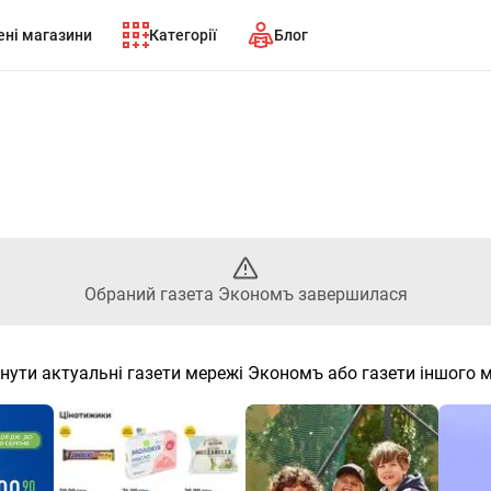
ні магазини
Категорії
Блог
Обраний газета Экономъ заве
Обраний газета Экономъ завершилася
нути актуальні газети мережі Экономъ або газети іншого 