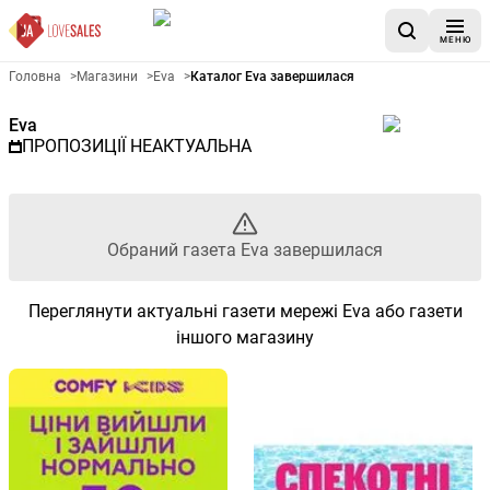
МЕНЮ
Рекламна газета Eva - Обран
Головна
>
Магазини
>
Eva
>
Каталог Eva завершилася
Eva
ПРОПОЗИЦІЇ НЕАКТУАЛЬНА
Обраний газета Eva завершилася
Переглянути актуальні газети мережі Eva або газети
іншого магазину