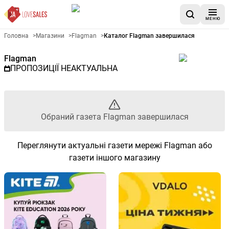
МЕНЮ
Рекламна газета Flagman - О
Головна
>
Магазини
>
Flagman
>
Каталог Flagman завершилася
Flagman
ПРОПОЗИЦІЇ НЕАКТУАЛЬНА
Обраний газета Flagman завершилася
Переглянути актуальні газети мережі Flagman або
газети іншого магазину