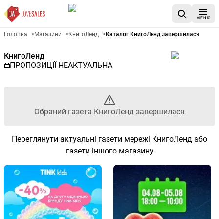
МЕНЮ
Рекламна газета КнигоЛенд -
Головна
>
Магазини
>
КнигоЛенд
>
Каталог КнигоЛенд завершилася
КнигоЛенд
ПРОПОЗИЦІЇ НЕАКТУАЛЬНА
Обраний газета КнигоЛенд завершилася
Переглянути актуальні газети мережі КнигоЛенд або
газети іншого магазину