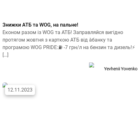
Знижки АТБ та WOG, на пальне!
Економ разом із WOG та АТБ! Заправляйся вигідно
протягом жовтня з карткою АТБ від àбанку та
програмою WOG PRIDE:⛽ -7 грн/л на бензин та дизель!⚡
[…]
Yevhenii Yovenko
12.11.2023