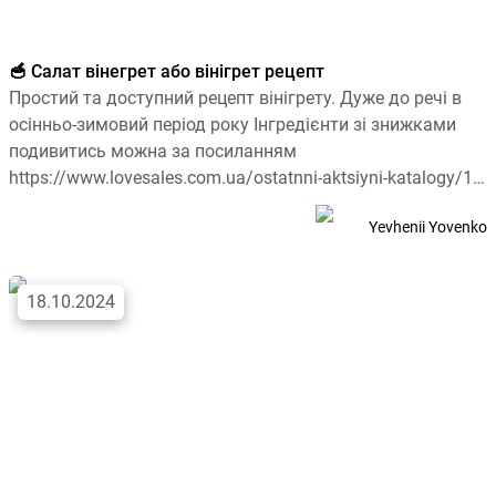
🥣 Салат вінегрет або вінігрет рецепт
Простий та доступний рецепт вінігрету. Дуже до речі в
осінньо-зимовий період року Інгредієнти зі знижками
подивитись можна за посиланням
https://www.lovesales.com.ua/ostatnni-aktsiyni-katalogy/1?
category=produkty: 2 картоплини1 морква1 буряк1
Yevhenii Yovenko
червона […]
18.10.2024