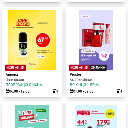
НОВІ АКЦІЇ!
НОВІ АКЦІЇ!
ОНЛАЙН
Аврора
Prostor
Ціни впали
Акції вихідних
ПРОПОЗИЦІЯ ДІЙСНА
ДО КІНЦЯ 1 ДЕНЬ
06.08 - 12.08
9
07.08 - 09.08
4