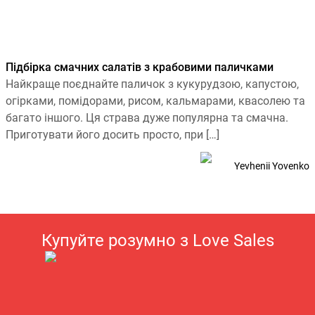
Підбірка смачних салатів з крабовими паличками
Найкраще поєднайте паличок з кукурудзою, капустою,
огірками, помідорами, рисом, кальмарами, квасолею та
багато іншого. Ця страва дуже популярна та смачна.
Приготувати його досить просто, при […]
Yevhenii Yovenko
Купуйте розумно з Love Sales