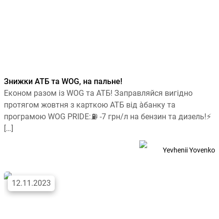
Знижки АТБ та WOG, на пальне!
Економ разом із WOG та АТБ! Заправляйся вигідно
протягом жовтня з карткою АТБ від àбанку та
програмою WOG PRIDE:⛽ -7 грн/л на бензин та дизель!⚡
[…]
Yevhenii Yovenko
12.11.2023