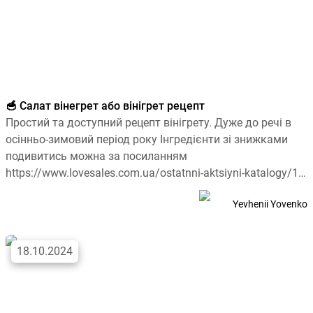
🥣 Салат вінегрет або вінігрет рецепт
Простий та доступний рецепт вінігрету. Дуже до речі в
осінньо-зимовий період року Інгредієнти зі знижками
подивитись можна за посиланням
https://www.lovesales.com.ua/ostatnni-aktsiyni-katalogy/1?
category=produkty: 2 картоплини1 морква1 буряк1
Yevhenii Yovenko
червона […]
18.10.2024