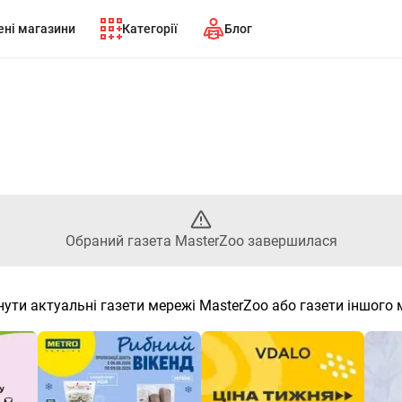
ні магазини
Категорії
Блог
 Обраний газета MasterZoo з
Обраний газета MasterZoo завершилася
ути актуальні газети мережі MasterZoo або газети іншого