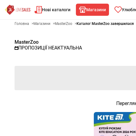
Нові каталоги
Магазини
Улюбле
Рекламна газета MasterZoo -
Головна
>
Магазини
>
MasterZoo
>
Каталог MasterZoo завершилася
MasterZoo
ПРОПОЗИЦІЇ НЕАКТУАЛЬНА
Переглян