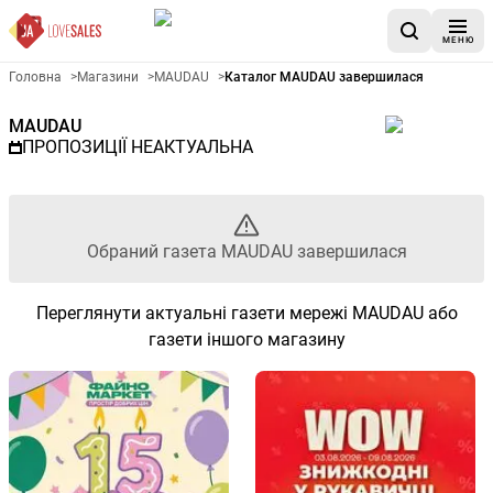
МЕНЮ
Рекламна газета MAUDAU - О
Головна
>
Магазини
>
MAUDAU
>
Каталог MAUDAU завершилася
MAUDAU
ПРОПОЗИЦІЇ НЕАКТУАЛЬНА
Обраний газета MAUDAU завершилася
Переглянути актуальні газети мережі MAUDAU або
газети іншого магазину