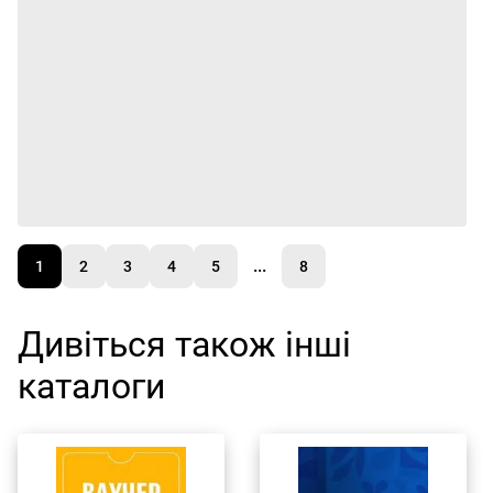
...
1
2
3
4
5
8
Дивіться також інші
каталоги