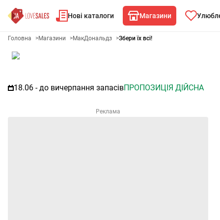
Нові каталоги
Магазини
Улюбле
Акційний каталог МакДональдз
Головна
>
Магазини
>
МакДональдз
>
Збери їх всі!
18.06 - до вичерпання запасів
ПРОПОЗИЦІЯ ДІЙСНА
Реклама