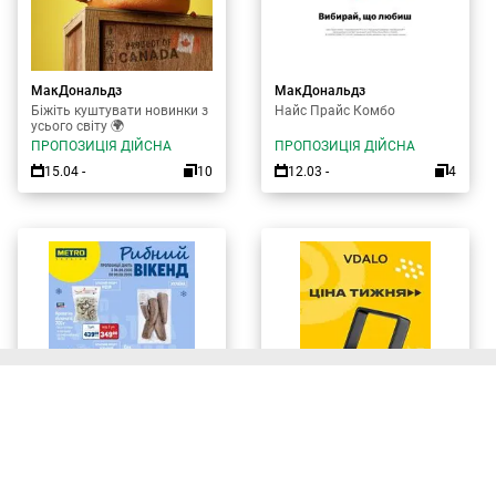
МакДональдз
МакДональдз
Біжіть куштувати новинки з
Найс Прайс Комбо
усього світу 🌍
ПРОПОЗИЦІЯ ДІЙСНА
ПРОПОЗИЦІЯ ДІЙСНА
15.04 -
10
12.03 -
4
METRO
Vdalo