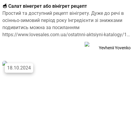
🥣 Салат вінегрет або вінігрет рецепт
Простий та доступний рецепт вінігрету. Дуже до речі в
осінньо-зимовий період року Інгредієнти зі знижками
подивитись можна за посиланням
https://www.lovesales.com.ua/ostatnni-aktsiyni-katalogy/1?
category=produkty: 2 картоплини1 морква1 буряк1
Yevhenii Yovenko
червона […]
18.10.2024