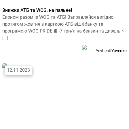
Знижки АТБ та WOG, на пальне!
Економ разом із WOG та АТБ! Заправляйся вигідно
протягом жовтня з карткою АТБ від àбанку та
програмою WOG PRIDE:⛽ -7 грн/л на бензин та дизель!⚡
[…]
Yevhenii Yovenko
12.11.2023