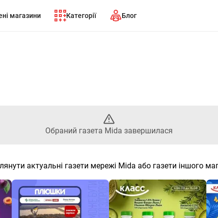
ні магазини
Категорії
Блог
ний газета Mida завершилася
Обраний газета Mida завершилася
лянути актуальні газети мережі Mida або газети іншого ма