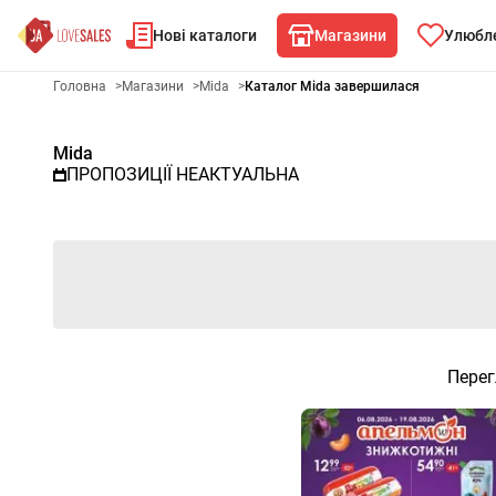
Нові каталоги
Магазини
Улюбле
Рекламна газета Mida - Обра
Головна
>
Магазини
>
Mida
>
Каталог Mida завершилася
Mida
ПРОПОЗИЦІЇ НЕАКТУАЛЬНА
Перег