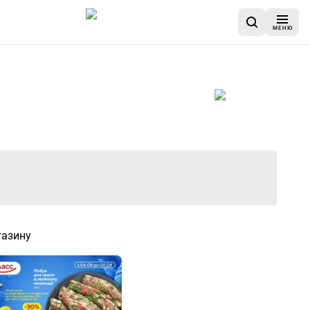
МЕНЮ
газину