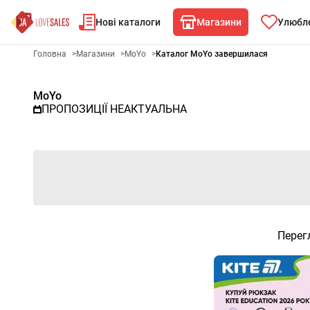
Нові каталоги
Магазини
Улюбле
Рекламна газета MoYo - Обра
Головна
>
Магазини
>
MoYo
>
Каталог MoYo завершилася
MoYo
ПРОПОЗИЦІЇ НЕАКТУАЛЬНА
Перег