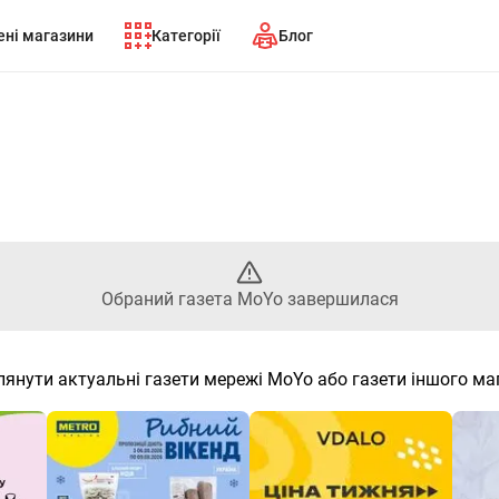
ні магазини
Категорії
Блог
ний газета MoYo завершилас
Обраний газета MoYo завершилася
лянути актуальні газети мережі MoYo або газети іншого ма