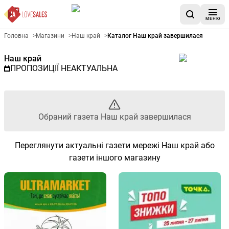
МЕНЮ
Рекламна газета Наш край - 
Головна
>
Магазини
>
Наш край
>
Каталог Наш край завершилася
Наш край
ПРОПОЗИЦІЇ НЕАКТУАЛЬНА
Обраний газета Наш край завершилася
Переглянути актуальні газети мережі Наш край або
газети іншого магазину