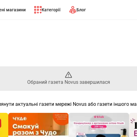
ні магазини
Категорії
Блог
аний газета Novus завершила
Обраний газета Novus завершилася
янути актуальні газети мережі Novus або газети іншого м