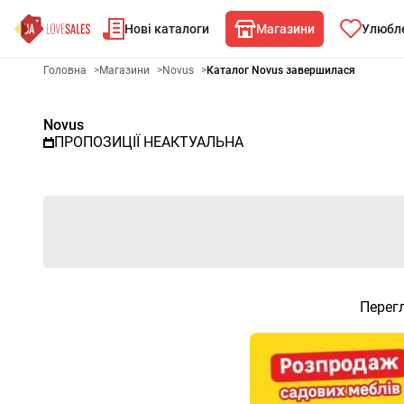
Нові каталоги
Магазини
Улюбле
Рекламна газета Novus - Обр
Головна
>
Магазини
>
Novus
>
Каталог Novus завершилася
Novus
ПРОПОЗИЦІЇ НЕАКТУАЛЬНА
Перегл