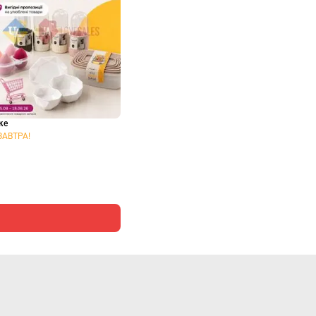
ке
ЗАВТРА!