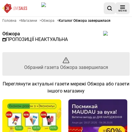
МЕНЮ
Рекламна газета Обжора - О
Головна
>
Магазини
>
Обжора
>
Каталог Обжора завершилася
Обжора
ПРОПОЗИЦІЇ НЕАКТУАЛЬНА
Обраний газета Обжора завершилася
Переглянути актуальні газети мережі Обжора або газети
іншого магазину