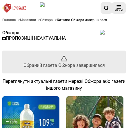
МЕНЮ
Рекламна газета Обжора - О
Головна
>
Магазини
>
Обжора
>
Каталог Обжора завершилася
Обжора
ПРОПОЗИЦІЇ НЕАКТУАЛЬНА
Обраний газета Обжора завершилася
Переглянути актуальні газети мережі Обжора або газети
іншого магазину