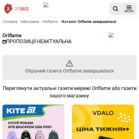
МЕНЮ
Рекламна газета Oriflame - О
Головна
>
Магазини
>
Oriflame
>
Каталог Oriflame завершилася
Oriflame
ПРОПОЗИЦІЇ НЕАКТУАЛЬНА
Обраний газета Oriflame завершилася
Переглянути актуальні газети мережі Oriflame або газети
іншого магазину