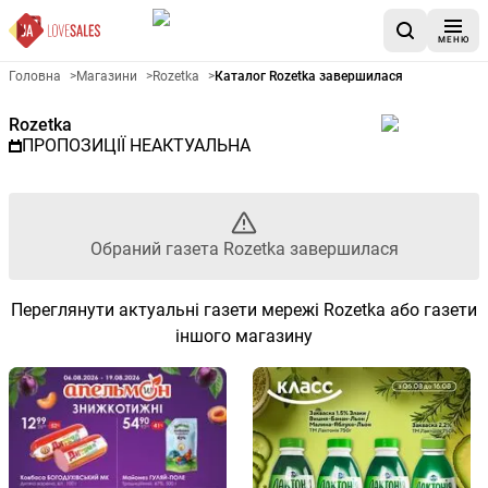
МЕНЮ
Рекламна газета Rozetka - Об
Головна
>
Магазини
>
Rozetka
>
Каталог Rozetka завершилася
Rozetka
ПРОПОЗИЦІЇ НЕАКТУАЛЬНА
Обраний газета Rozetka завершилася
Переглянути актуальні газети мережі Rozetka або газети
іншого магазину