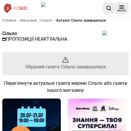
МЕНЮ
Рекламна газета Сільпо - Об
Головна
>
Магазини
>
Сільпо
>
Каталог Сільпо завершилася
Сільпо
ПРОПОЗИЦІЇ НЕАКТУАЛЬНА
Обраний газета Сільпо завершилася
Переглянути актуальні газети мережі Сільпо або газети
іншого магазину