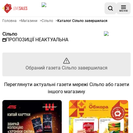
МЕНЮ
Рекламна газета Сільпо - Об
Головна
>
Магазини
>
Сільпо
>
Каталог Сільпо завершилася
Сільпо
ПРОПОЗИЦІЇ НЕАКТУАЛЬНА
Обраний газета Сільпо завершилася
Переглянути актуальні газети мережі Сільпо або газети
іншого магазину