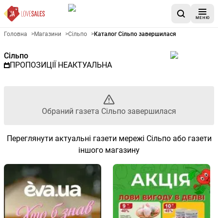
МЕНЮ
Рекламна газета Сільпо - Об
Головна
>
Магазини
>
Сільпо
>
Каталог Сільпо завершилася
Сільпо
ПРОПОЗИЦІЇ НЕАКТУАЛЬНА
Обраний газета Сільпо завершилася
Переглянути актуальні газети мережі Сільпо або газети
іншого магазину