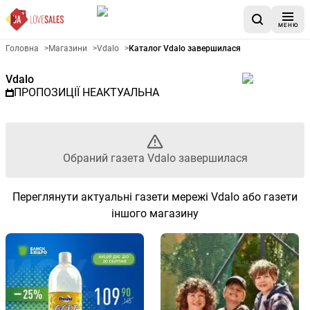
МЕНЮ
Рекламна газета Vdalo - Обра
Головна
>
Магазини
>
Vdalo
>
Каталог Vdalo завершилася
Vdalo
ПРОПОЗИЦІЇ НЕАКТУАЛЬНА
Обраний газета Vdalo завершилася
Переглянути актуальні газети мережі Vdalo або газети
іншого магазину