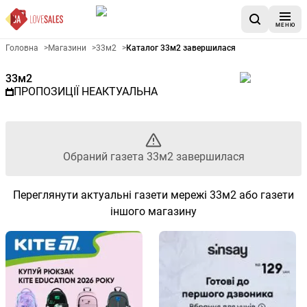
МЕНЮ
Рекламна газета 33м2 - Обра
Головна
>
Магазини
>
33м2
>
Каталог 33м2 завершилася
33м2
ПРОПОЗИЦІЇ НЕАКТУАЛЬНА
Обраний газета 33м2 завершилася
Переглянути актуальні газети мережі 33м2 або газети
іншого магазину