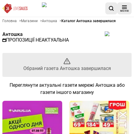
МЕНЮ
Рекламна газета Антошка - О
Головна
>
Магазини
>
Антошка
>
Каталог Антошка завершилася
Антошка
ПРОПОЗИЦІЇ НЕАКТУАЛЬНА
Обраний газета Антошка завершилася
Переглянути актуальні газети мережі Антошка або
газети іншого магазину