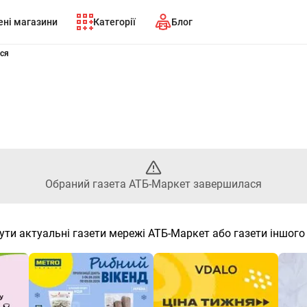
ні магазини
Категорії
Блог
- Обраний газета АТБ-Маркет
ся
Обраний газета АТБ-Маркет завершилася
ути актуальні газети мережі АТБ-Маркет або газети іншого