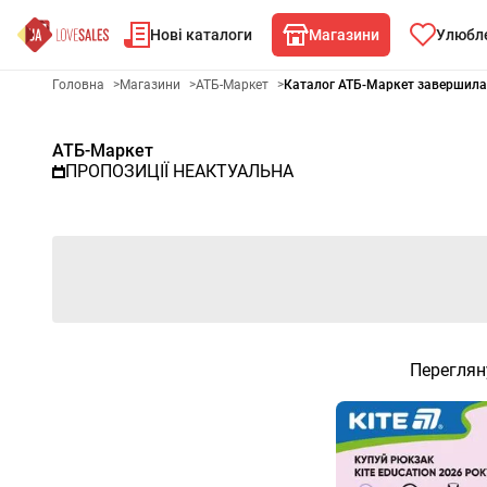
Нові каталоги
Магазини
Улюбле
Рекламна газета АТБ-Маркет 
Головна
>
Магазини
>
АТБ-Маркет
>
Каталог АТБ-Маркет завершила
АТБ-Маркет
ПРОПОЗИЦІЇ НЕАКТУАЛЬНА
Переглян