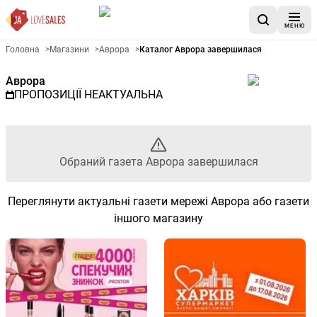
МЕНЮ
Рекламна газета Аврора - Об
Головна
>
Магазини
>
Аврора
>
Каталог Аврора завершилася
Аврора
ПРОПОЗИЦІЇ НЕАКТУАЛЬНА
Обраний газета Аврора завершилася
Переглянути актуальні газети мережі Аврора або газети
іншого магазину