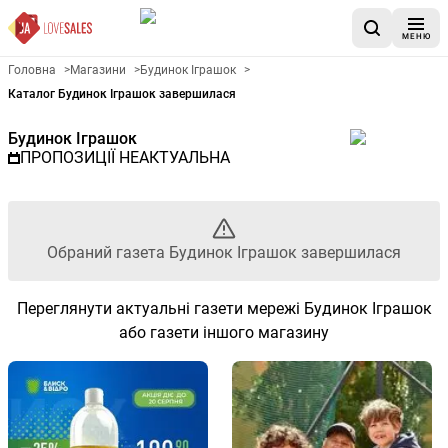
МЕНЮ
Рекламна газета Будинок Ігр
Головна
>
Магазини
>
Будинок Іграшок
>
Каталог Будинок Іграшок завершилася
Будинок Іграшок
ПРОПОЗИЦІЇ НЕАКТУАЛЬНА
Обраний газета Будинок Іграшок завершилася
Переглянути актуальні газети мережі Будинок Іграшок
або газети іншого магазину