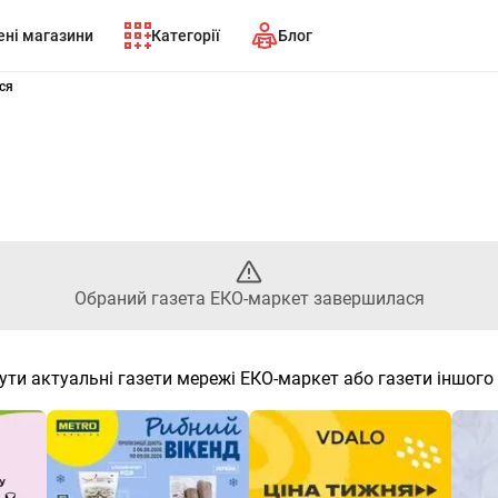
ні магазини
Категорії
Блог
- Обраний газета ЕКО-маркет
ся
Обраний газета ЕКО-маркет завершилася
ути актуальні газети мережі ЕКО-маркет або газети іншого