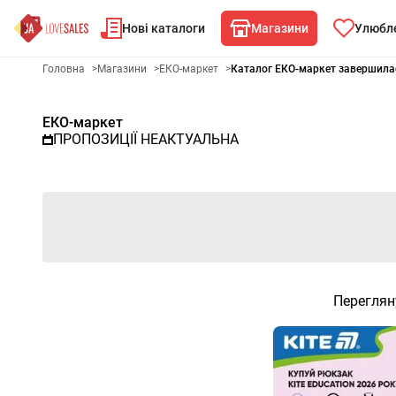
Нові каталоги
Магазини
Улюбле
Рекламна газета ЕКО-маркет 
Головна
>
Магазини
>
ЕКО-маркет
>
Каталог ЕКО-маркет завершила
ЕКО-маркет
ПРОПОЗИЦІЇ НЕАКТУАЛЬНА
Переглян