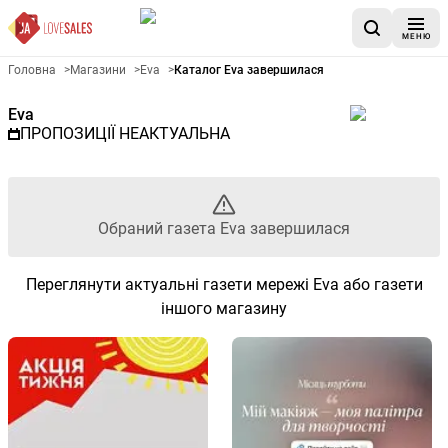
МЕНЮ
Рекламна газета Eva - Обран
Головна
>
Магазини
>
Eva
>
Каталог Eva завершилася
Eva
ПРОПОЗИЦІЇ НЕАКТУАЛЬНА
Обраний газета Eva завершилася
Переглянути актуальні газети мережі Eva або газети
іншого магазину