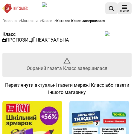
МЕНЮ
Рекламна газета Класс - Обр
Головна
>
Магазини
>
Класс
>
Каталог Класс завершилася
Класс
ПРОПОЗИЦІЇ НЕАКТУАЛЬНА
Обраний газета Класс завершилася
Переглянути актуальні газети мережі Класс або газети
іншого магазину