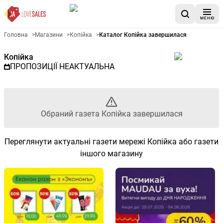
МЕНЮ
Рекламна газета Копійка - О
Головна
>
Магазини
>
Копійка
>
Каталог Копійка завершилася
Копійка
ПРОПОЗИЦІЇ НЕАКТУАЛЬНА
Обраний газета Копійка завершилася
Переглянути актуальні газети мережі Копійка або газети
іншого магазину