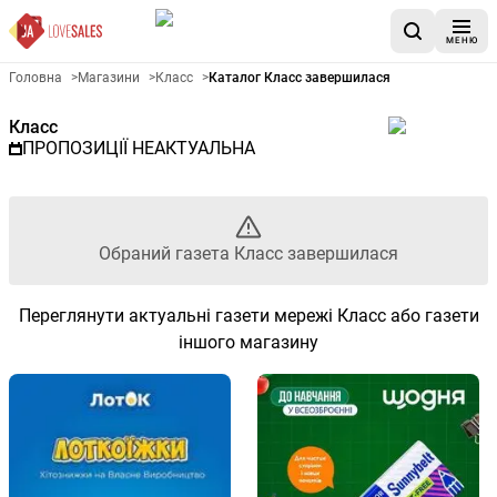
МЕНЮ
Рекламна газета Класс - Обр
Головна
>
Магазини
>
Класс
>
Каталог Класс завершилася
Класс
ПРОПОЗИЦІЇ НЕАКТУАЛЬНА
Обраний газета Класс завершилася
Переглянути актуальні газети мережі Класс або газети
іншого магазину