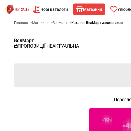
Нові каталоги
Магазини
Улюбле
Рекламна газета ВелМарт - 
Головна
>
Магазини
>
ВелМарт
>
Каталог ВелМарт завершилася
ВелМарт
ПРОПОЗИЦІЇ НЕАКТУАЛЬНА
Перегля