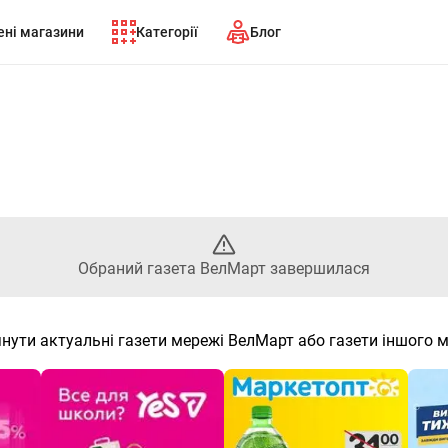
ні магазини
Категорії
Блог
Обраний газета ВелМарт заве
Обраний газета ВелМарт завершилася
нути актуальні газети мережі ВелМарт або газети іншого 