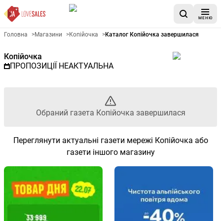
МЕНЮ
Рекламна газета Копійочка -
Головна
>
Магазини
>
Копійочка
>
Каталог Копійочка завершилася
Копійочка
ПРОПОЗИЦІЇ НЕАКТУАЛЬНА
Обраний газета Копійочка завершилася
Переглянути актуальні газети мережі Копійочка або
газети іншого магазину