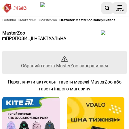
МЕНЮ
Рекламна газета MasterZoo -
Головна
>
Магазини
>
MasterZoo
>
Каталог MasterZoo завершилася
MasterZoo
ПРОПОЗИЦІЇ НЕАКТУАЛЬНА
Обраний газета MasterZoo завершилася
Переглянути актуальні газети мережі MasterZoo або
газети іншого магазину