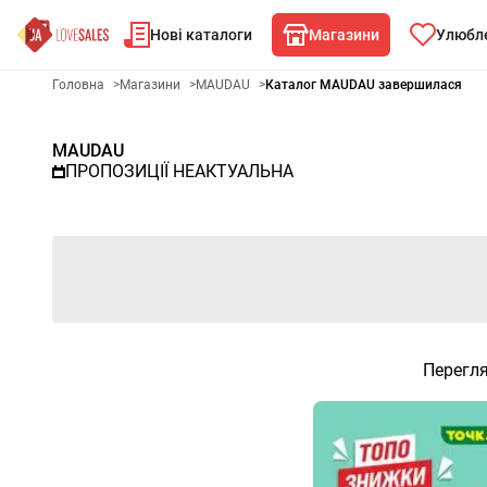
Нові каталоги
Магазини
Улюбле
Рекламна газета MAUDAU - О
Головна
>
Магазини
>
MAUDAU
>
Каталог MAUDAU завершилася
MAUDAU
ПРОПОЗИЦІЇ НЕАКТУАЛЬНА
Перегля