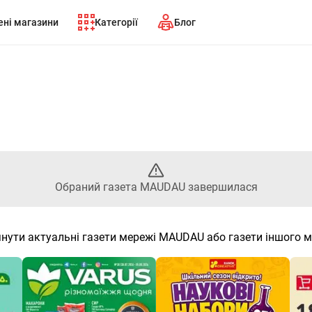
ні магазини
Категорії
Блог
браний газета MAUDAU завер
Обраний газета MAUDAU завершилася
нути актуальні газети мережі MAUDAU або газети іншого 