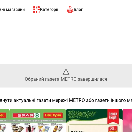
ні магазини
Категорії
Блог
раний газета METRO заверши
Обраний газета METRO завершилася
янути актуальні газети мережі METRO або газети іншого м