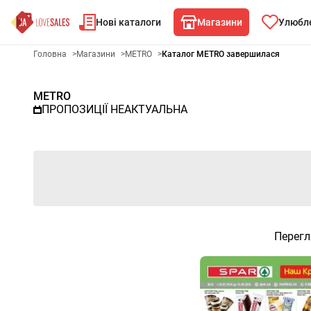
Нові каталоги
Магазини
Улюбле
Рекламна газета METRO - Об
Головна
>
Магазини
>
METRO
>
Каталог METRO завершилася
METRO
ПРОПОЗИЦІЇ НЕАКТУАЛЬНА
Перегл