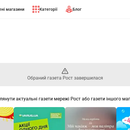
ні магазини
Категорії
Блог
ний газета Рост завершилася
Обраний газета Рост завершилася
лянути актуальні газети мережі Рост або газети іншого ма