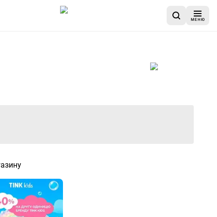
МЕНЮ
газину