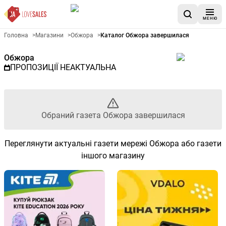
МЕНЮ
Рекламна газета Обжора - О
Головна
>
Магазини
>
Обжора
>
Каталог Обжора завершилася
Обжора
ПРОПОЗИЦІЇ НЕАКТУАЛЬНА
Обраний газета Обжора завершилася
Переглянути актуальні газети мережі Обжора або газети
іншого магазину