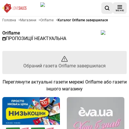
МЕНЮ
Рекламна газета Oriflame - О
Головна
>
Магазини
>
Oriflame
>
Каталог Oriflame завершилася
Oriflame
ПРОПОЗИЦІЇ НЕАКТУАЛЬНА
Обраний газета Oriflame завершилася
Переглянути актуальні газети мережі Oriflame або газети
іншого магазину