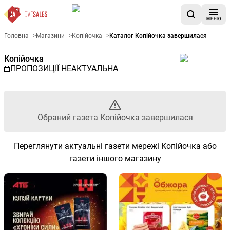
МЕНЮ
Рекламна газета Копійочка -
Головна
>
Магазини
>
Копійочка
>
Каталог Копійочка завершилася
Копійочка
ПРОПОЗИЦІЇ НЕАКТУАЛЬНА
Обраний газета Копійочка завершилася
Переглянути актуальні газети мережі Копійочка або
газети іншого магазину