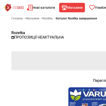
Нові каталоги
Магазини
Улюбле
Рекламна газета Rozetka - Об
Головна
>
Магазини
>
Rozetka
>
Каталог Rozetka завершилася
Rozetka
ПРОПОЗИЦІЇ НЕАКТУАЛЬНА
Перегл