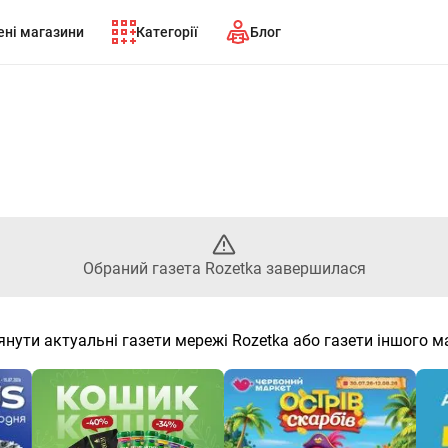
ні магазини
Категорії
Блог
раний газета Rozetka заверш
Обраний газета Rozetka завершилася
янути актуальні газети мережі Rozetka або газети іншого м