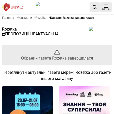
МЕНЮ
Рекламна газета Rozetka - Об
Головна
>
Магазини
>
Rozetka
>
Каталог Rozetka завершилася
Rozetka
ПРОПОЗИЦІЇ НЕАКТУАЛЬНА
Обраний газета Rozetka завершилася
Переглянути актуальні газети мережі Rozetka або газети
іншого магазину