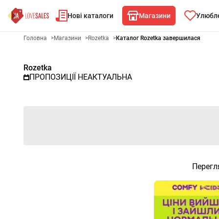
Нові каталоги
Магазини
Улюбле
Рекламна газета Rozetka - Об
Головна
>
Магазини
>
Rozetka
>
Каталог Rozetka завершилася
Rozetka
ПРОПОЗИЦІЇ НЕАКТУАЛЬНА
Перегл