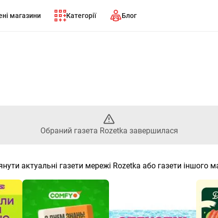
ні магазини
Категорії
Блог
раний газета Rozetka заверш
Обраний газета Rozetka завершилася
янути актуальні газети мережі Rozetka або газети іншого м